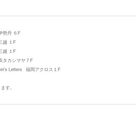
勢丹 ６F
越 １F
越 １F
浜タカシマヤ７F
s Letters 福岡アクロス１F
ります。