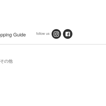
follow us
pping Guide
その他