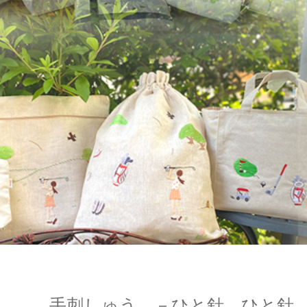
手刺しゅう －ひと針、ひと針