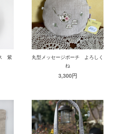
ん
ラウンドポーチ すずらん
3,850円
ス 紫
丸型メッセージポーチ よろしく
ね
3,300円