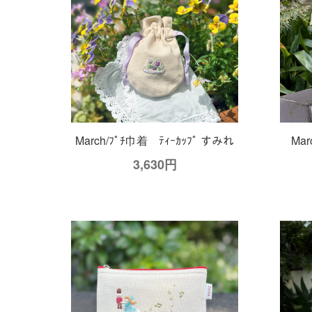
March/ﾌﾟﾁ巾着 ﾃｨｰｶｯﾌﾟ すみれ
Ma
3,630円